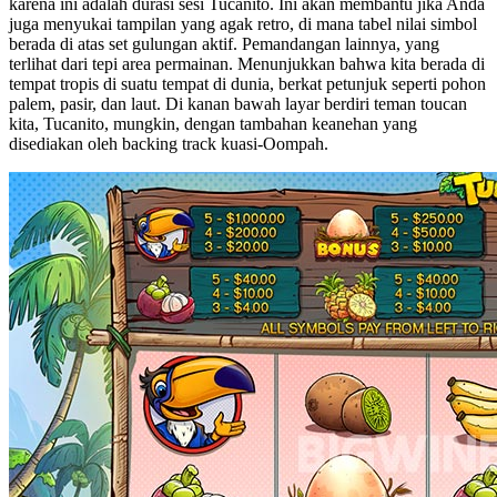
karena ini adalah durasi sesi Tucanito. Ini akan membantu jika Anda
juga menyukai tampilan yang agak retro, di mana tabel nilai simbol
berada di atas set gulungan aktif. Pemandangan lainnya, yang
terlihat dari tepi area permainan. Menunjukkan bahwa kita berada di
tempat tropis di suatu tempat di dunia, berkat petunjuk seperti pohon
palem, pasir, dan laut. Di kanan bawah layar berdiri teman toucan
kita, Tucanito, mungkin, dengan tambahan keanehan yang
disediakan oleh backing track kuasi-Oompah.