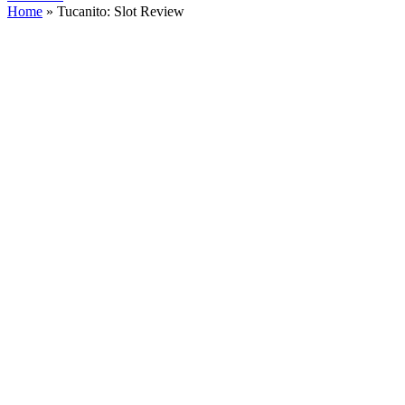
Home
»
Tucanito: Slot Review