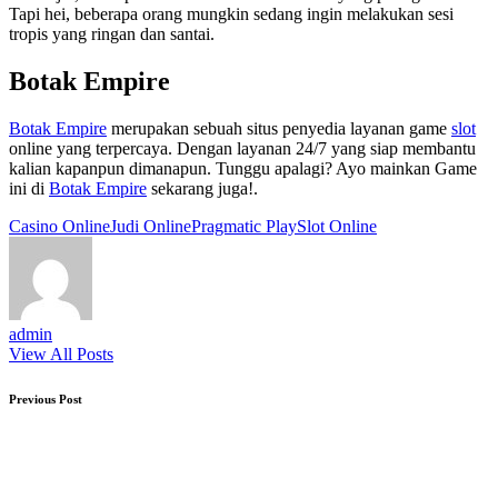
Tapi hei, beberapa orang mungkin sedang ingin melakukan sesi
tropis yang ringan dan santai.
Botak Empire
Botak Empire
merupakan sebuah situs penyedia layanan game
slot
online yang terpercaya. Dengan layanan 24/7 yang siap membantu
kalian kapanpun dimanapun. Tunggu apalagi? Ayo mainkan Game
ini di
Botak Empire
sekarang juga!.
Tags:
Casino Online
Judi Online
Pragmatic Play
Slot Online
admin
View All Posts
Post
Previous Post
navigation