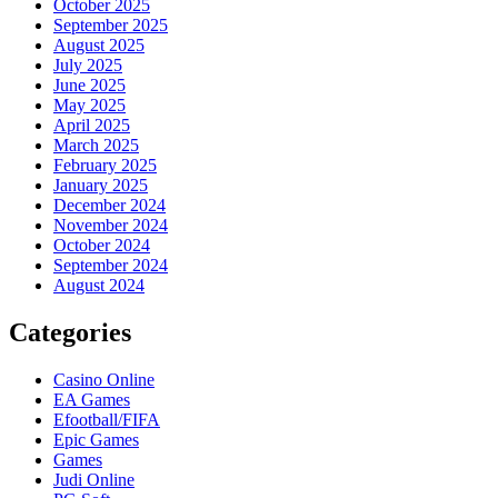
October 2025
September 2025
August 2025
July 2025
June 2025
May 2025
April 2025
March 2025
February 2025
January 2025
December 2024
November 2024
October 2024
September 2024
August 2024
Categories
Casino Online
EA Games
Efootball/FIFA
Epic Games
Games
Judi Online