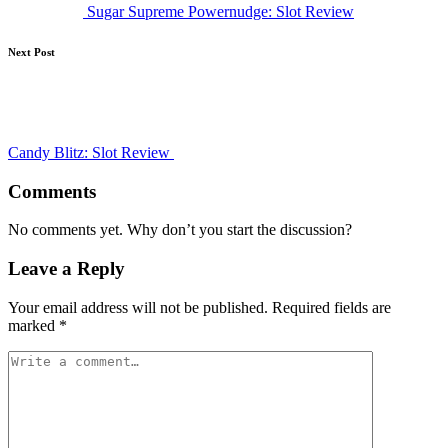
Sugar Supreme Powernudge: Slot Review
Next Post
Candy Blitz: Slot Review
Comments
No comments yet. Why don’t you start the discussion?
Leave a Reply
Your email address will not be published.
Required fields are
marked
*