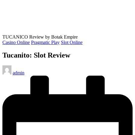
TUCANICO Review by Botak Empire
Posted
Casino Online
Pragmatic Play
Slot Online
in
Tucanito: Slot Review
Posted
admin
by