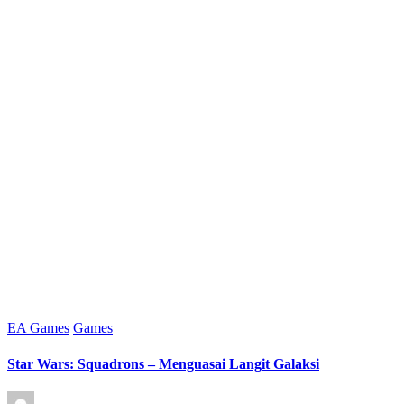
Posted
EA Games
Games
in
Star Wars: Squadrons – Menguasai Langit Galaksi
Posted