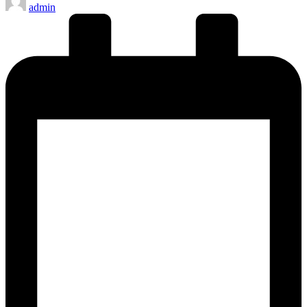
admin
by