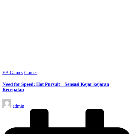
Posted
EA Games
Games
in
Need for Speed: Hot Pursuit – Sensasi Kejar-kejaran
Kecepatan
Posted
admin
by