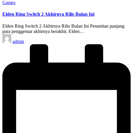
Posted
Games
in
Elden Ring Switch 2 Akhirnya Rilis Bulan Ini
Elden Ring Switch 2 Akhirnya Rilis Bulan Ini Penantian panjang
para penggemar akhirnya berakhir. Elden…
Posted
admin
by