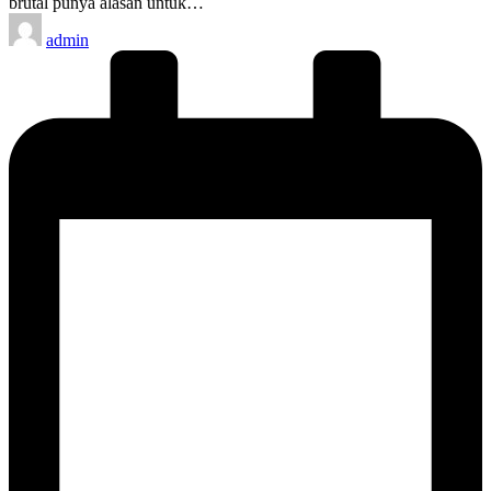
brutal punya alasan untuk…
Posted
admin
by