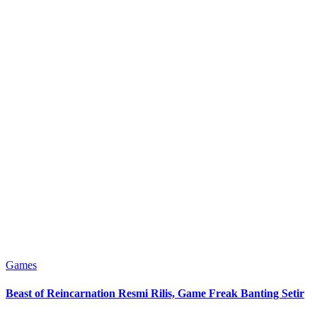
Posted
Games
in
Beast of Reincarnation Resmi Rilis, Game Freak Banting Setir