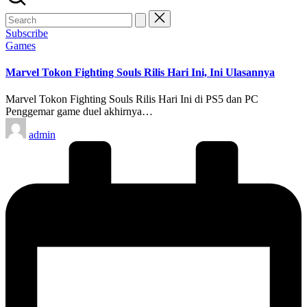
Subscribe
Posted
Games
in
Marvel Tokon Fighting Souls Rilis Hari Ini, Ini Ulasannya
Marvel Tokon Fighting Souls Rilis Hari Ini di PS5 dan PC
Penggemar game duel akhirnya…
Posted
admin
by