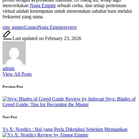
menceritakan
Naga Empire
sebuah cerita, dan setiap pertemuan
virtual adalah kesempatan untuk menemukan sahabat baru melalui
frekuensi yang sama.
Tags:
epic games
Games
Naga Empire
review
Last updated on February 23, 2026
admin
View All Posts
Post
Previous Post
navigation
Styx: Blades of
Greed Guide: Tips for Becoming the Master
Next Post
Ys X: Nordics : Hal yang Perlu Diketahui Sebelum Memainkan