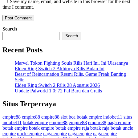
Save my name, email, and website in this browser for the next
time I comment.
Search
Search
Recent Posts
Marvel Tokon Fighting Souls Rilis Hari Ini, Ini Ulasannya
Elden Ring Switch 2 Akhirnya Rilis Bulan Ini
Beast of Reincarnation Resmi Rilis, Game Freak Banting
Setir
Elden Ring Switch 2 Rilis 28 Agustus 2026
Update Palworld 1.0: 72 Pal Baru dan Gratis
Situs Terpercaya
empire88
empire88
empire88
slot bca
botak empire
indobet11
situs
indobet11
botak empire
empire88
empire88
empire88
naga empire
botak empire
botak empire
botak empire
raja botak
raja botak
uncle
empire
uncle empire
naga empire
naga empire
naga empire