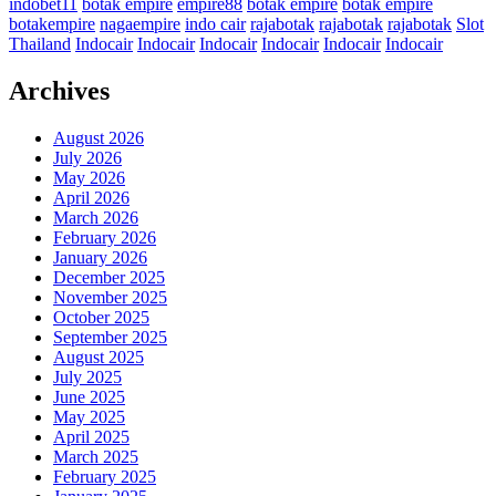
indobet11
botak empire
empire88
botak empire
botak empire
botakempire
nagaempire
indo cair
rajabotak
rajabotak
rajabotak
Slot
Thailand
Indocair
Indocair
Indocair
Indocair
Indocair
Indocair
Archives
August 2026
July 2026
May 2026
April 2026
March 2026
February 2026
January 2026
December 2025
November 2025
October 2025
September 2025
August 2025
July 2025
June 2025
May 2025
April 2025
March 2025
February 2025