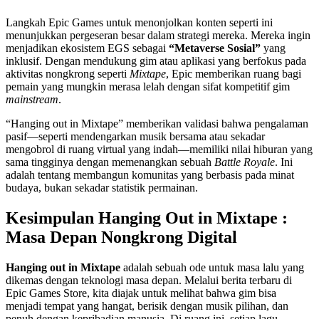
Langkah Epic Games untuk menonjolkan konten seperti ini
menunjukkan pergeseran besar dalam strategi mereka. Mereka ingin
menjadikan ekosistem EGS sebagai
“Metaverse Sosial”
yang
inklusif. Dengan mendukung gim atau aplikasi yang berfokus pada
aktivitas nongkrong seperti
Mixtape
, Epic memberikan ruang bagi
pemain yang mungkin merasa lelah dengan sifat kompetitif gim
mainstream
.
“Hanging out in Mixtape” memberikan validasi bahwa pengalaman
pasif—seperti mendengarkan musik bersama atau sekadar
mengobrol di ruang virtual yang indah—memiliki nilai hiburan yang
sama tingginya dengan memenangkan sebuah
Battle Royale
. Ini
adalah tentang membangun komunitas yang berbasis pada minat
budaya, bukan sekadar statistik permainan.
Kesimpulan Hanging Out in Mixtape :
Masa Depan Nongkrong Digital
Hanging out in Mixtape
adalah sebuah ode untuk masa lalu yang
dikemas dengan teknologi masa depan. Melalui berita terbaru di
Epic Games Store, kita diajak untuk melihat bahwa gim bisa
menjadi tempat yang hangat, berisik dengan musik pilihan, dan
penuh dengan kepribadian manusia. Di ruang ini, setiap lagu